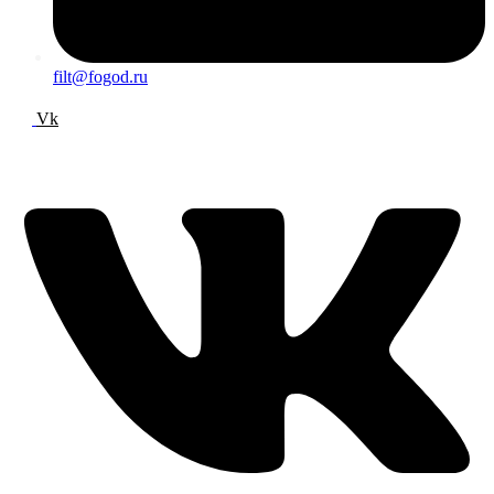
filt@fogod.ru
Vk