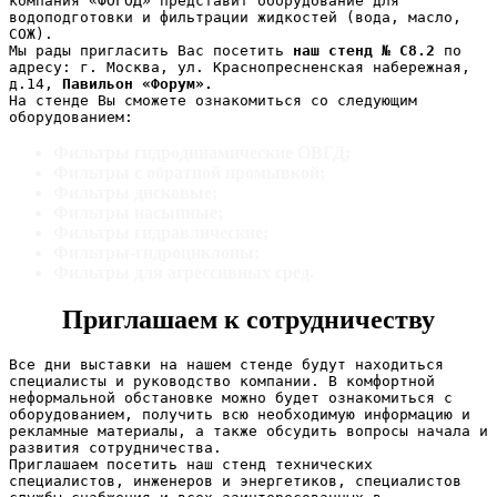
компания «ФОГОД» представит оборудование для 
водоподготовки и фильтрации жидкостей (вода, масло, 
СОЖ).
Мы рады пригласить Вас посетить 
наш стенд № С8.2
 по 
адресу: г. Москва, ул. Краснопресненская набережная, 
д.14, 
Павильон «Форум».
На стенде Вы сможете ознакомиться со следующим 
оборудованием:
Фильтры гидродинамические ОВГД;
Фильтры с обратной промывкой;
Фильтры дисковые;
Фильтры насыпные;
Фильтры гидравлические;
Фильтры-гидроциклоны;
Фильтры для агрессивных сред.
Приглашаем к сотрудничеству
Все дни выставки на нашем стенде будут находиться 
специалисты и руководство компании. В комфортной 
неформальной обстановке можно будет ознакомиться с 
оборудованием, получить всю необходимую информацию и 
рекламные материалы, а также обсудить вопросы начала и 
развития сотрудничества.
Приглашаем посетить наш стенд технических 
специалистов, инженеров и энергетиков, специалистов 