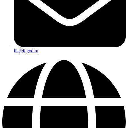
filt@fogod.ru